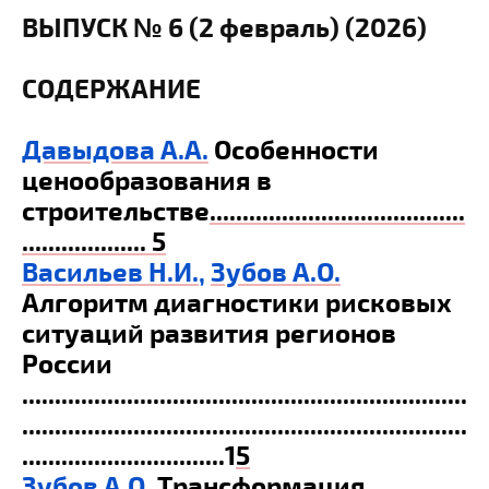
ВЫПУСК № 6 (2 февраль) (2026)
СОДЕРЖАНИЕ
Давыдова А.А.
Особенности
ценообразования в
строительстве
.......................................
................... 5
Васильев Н.И.
,
Зубов А.О.
Алгоритм диагностики рисковых
ситуаций развития регионов
России
....................................................................
....................................................................
...............................1
5
Зубов А.О.
Трансформация