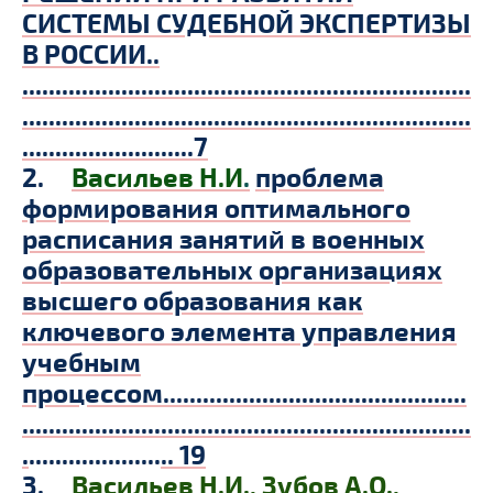
СИСТЕМЫ СУДЕБНОЙ ЭКСПЕРТИЗЫ
В РОССИИ..
....................................................................
....................................................................
..........................7
2.
Васильев Н.И
.
проблема
формирования оптимального
расписания занятий в военных
образовательных организациях
высшего образования как
ключевого элемента управления
учебным
процессом
.
.............................................
....................................................................
.
....................
.. 19
3.
Васильев Н
.
И
.
,
Зубов А.О.,